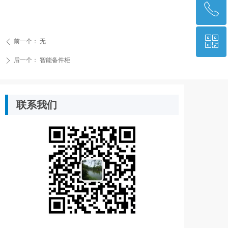
ꂅ
回到顶部
ꀥ
13731139664
前一个：
无
ꄴ
后一个：
智能备件柜
ꄲ
微信二维码
联系我们