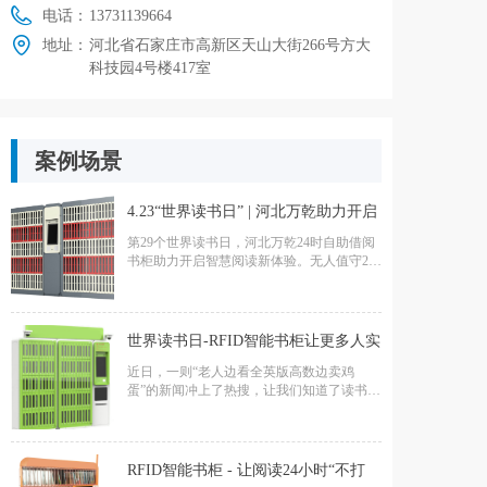
电话：
13731139664
地址：
河北省石家庄市高新区天山大街266号方大
科技园4号楼417室
案例场景
4.23“世界读书日” | 河北万乾助力开启
第29个世界读书日，河北万乾24时自助借阅
智慧阅读新体验
书柜助力开启智慧阅读新体验。无人值守24
时随时借还书籍，让阅读不再受限，实现全
天借还书不打烊。
世界读书日-RFID智能书柜让更多人实
近日，一则“老人边看全英版高数边卖鸡
现读书自由
蛋”的新闻冲上了热搜，让我们知道了读书的
意义。而智能书柜可以实现便捷地借书、换
书、还书。4.23世界读书日，就来了解一下
智能图书柜吧
RFID智能书柜 - 让阅读24小时“不打