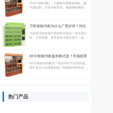
RFID 智能书柜 ，又被称为智能借阅柜，图
烊”- 打造家门口的图书馆
书漂流柜，共享书柜等等。随着物联网的发
展，实现24H自助借还书。
万乾智能书柜为什么广受好评？对比
大家有没有发现不知何时开始在一些大型社
传统书柜赢在哪儿？
区、大学校园、甚至是幼儿园出现了一批智
能图书柜，这也激发了大家的好奇心，围着
左看右看。那这个万乾智能书柜到底是什么
呢？
RFID智能书柜盈利模式是？市场前景
RFID智能书柜解决了借还书中产生的问题。
如何？
那它是怎么实现盈利的？智能图书柜的未来
前景怎样？
热门产品