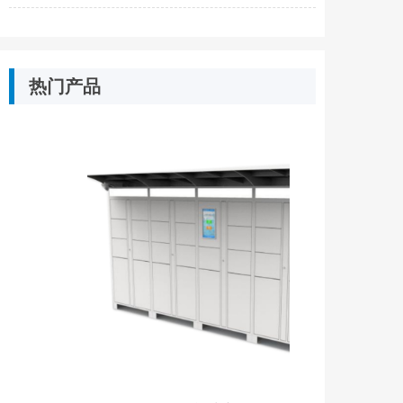
热门产品
넳
넲