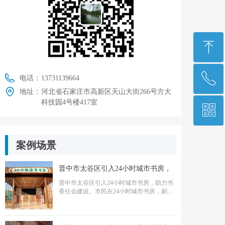
ꁸ
ꂅ
回到顶部
电话：
13731139664
地址：
河北省石家庄市高新区天山大街266号方大
科技园4号楼417室
ꀥ
13731139664
微信二维码
案例场景
晋中市太谷区引入24小时城市书房，
晋中市太谷区引入24小时城市书房，助力书
开启“阅读不打烊”新体验
香社会建设。市民在24小时城市书房，刷读
者证，就可体验阅读、借还、图书查询等服
务。