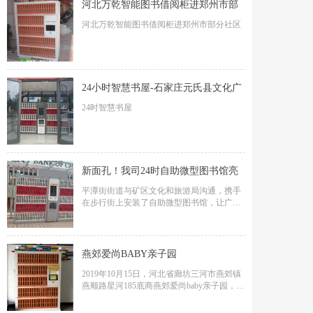
河北万乾智能图书借阅柜进郑州市部
河北万乾智能图书借阅柜进郑州市部分社区
分社区
24小时智慧书屋-石家庄元氏县文化广
24时智慧书屋
电体育和旅游局
新面孔！我司24时自助微型图书馆亮
平潭街街道与矿区文化和旅游局沟通，携手
相于阳泉平潭街步行街
在步行街上安装了自助微型图书馆，让广大
群众在家门口就可以自助借阅书籍。
燕郊爱尚BABY亲子园
2019年10月15日，河北省廊坊三河市燕郊镇
燕顺路星河185底商燕郊爱尚baby亲子园，智
能绘本柜安装完成。